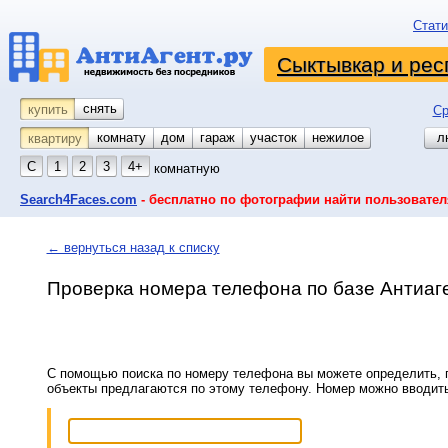
Стати
Сыктывкар и рес
снять
купить
Ср
комнату
койко-место
дом
гараж
участок
нежилое
л
квартиру
С
1
2
3
4+
комнатную
Search4Faces.com
- бесплатно по фотографии найти пользовател
← вернуться назад к списку
Проверка номера телефона по базе Антиаг
С помощью поиска по номеру телефона вы можете определить, п
объекты предлагаются по этому телефону. Номер можно вводит