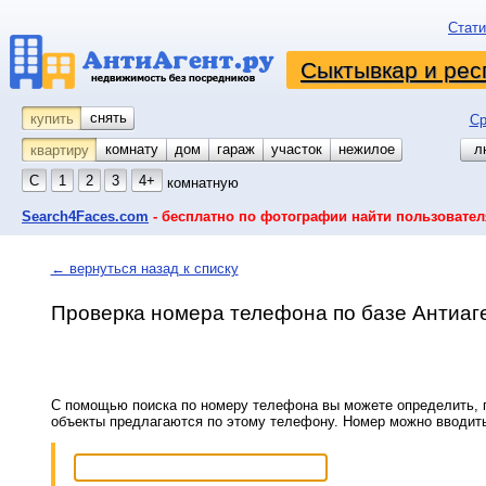
Стати
Сыктывкар и рес
снять
купить
Ср
комнату
койко-место
дом
гараж
участок
нежилое
л
квартиру
С
1
2
3
4+
комнатную
Search4Faces.com
- бесплатно по фотографии найти пользовател
← вернуться назад к списку
Проверка номера телефона по базе Антиаг
С помощью поиска по номеру телефона вы можете определить, п
объекты предлагаются по этому телефону. Номер можно вводит