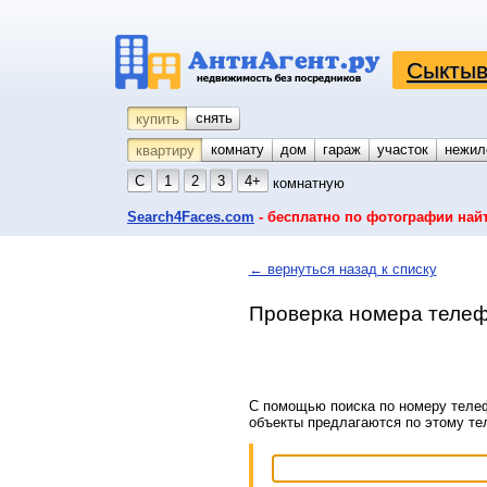
Сыктыв
снять
купить
комнату
койко-место
дом
гараж
участок
нежил
квартиру
С
1
2
3
4+
комнатную
Search4Faces.com
- бесплатно по фотографии най
← вернуться назад к списку
Проверка номера телеф
С помощью поиска по номеру телеф
объекты предлагаются по этому т