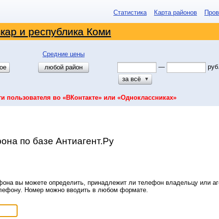
Статистика
Карта районов
Пров
кар и республика Коми
Средние цены
—
руб
ое
любой район
за всё
▼
ти пользователя во «ВКонтакте» или «Одноклассниках»
она по базе Антиагент.Ру
она вы можете определить, принадлежит ли телефон владельцу или аге
елефону. Номер можно вводить в любом формате.