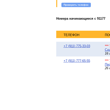
Проверить телефон
Номера начинающиеся с 91177
ТЕЛЕФОН
ПО
+7 (911) 775-33-03
***
Сда
16 
+7 (911) 777-65-55
***
Про
26 