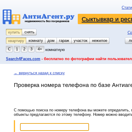
Стати
Сыктывкар и рес
снять
купить
Ср
комнату
койко-место
дом
гараж
участок
нежилое
л
квартиру
С
1
2
3
4+
комнатную
Search4Faces.com
- бесплатно по фотографии найти пользовател
← вернуться назад к списку
Проверка номера телефона по базе Антиаг
С помощью поиска по номеру телефона вы можете определить, п
объекты предлагаются по этому телефону. Номер можно вводит