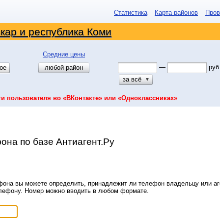
Статистика
Карта районов
Пров
кар и республика Коми
Средние цены
—
руб
ое
любой район
за всё
▼
ти пользователя во «ВКонтакте» или «Одноклассниках»
она по базе Антиагент.Ру
она вы можете определить, принадлежит ли телефон владельцу или аге
елефону. Номер можно вводить в любом формате.