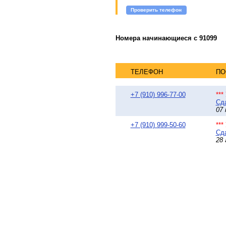
Проверить телефон
Номера начинающиеся с 91099
ТЕЛЕФОН
ПО
+7 (910) 996-77-00
**
Сда
07 
+7 (910) 999-50-60
**
Сда
28 