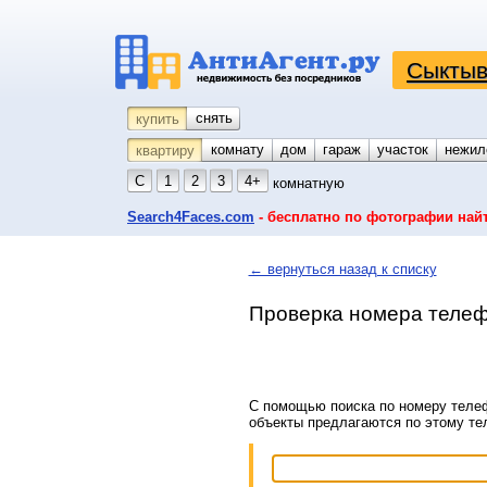
Сыктыв
снять
купить
комнату
койко-место
дом
гараж
участок
нежил
квартиру
С
1
2
3
4+
комнатную
Search4Faces.com
- бесплатно по фотографии най
← вернуться назад к списку
Проверка номера телеф
С помощью поиска по номеру телеф
объекты предлагаются по этому т