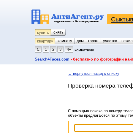
Сыктыв
снять
купить
комнату
койко-место
дом
гараж
участок
нежил
квартиру
С
1
2
3
4+
комнатную
Search4Faces.com
- бесплатно по фотографии най
← вернуться назад к списку
Проверка номера телеф
С помощью поиска по номеру телеф
объекты предлагаются по этому т