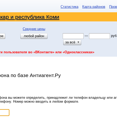
Статистика
Карта районов
Пров
кар и республика Коми
Средние цены
—
руб
ое
любой район
за всё
▼
ти пользователя во «ВКонтакте» или «Одноклассниках»
она по базе Антиагент.Ру
она вы можете определить, принадлежит ли телефон владельцу или аге
елефону. Номер можно вводить в любом формате.