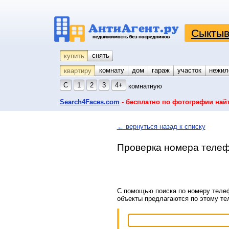
Сыктыв
снять
купить
комнату
койко-место
дом
гараж
участок
нежил
квартиру
С
1
2
3
4+
комнатную
Search4Faces.com
- бесплатно по фотографии най
← вернуться назад к списку
Проверка номера телеф
С помощью поиска по номеру телеф
объекты предлагаются по этому т