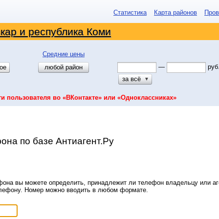
Статистика
Карта районов
Пров
кар и республика Коми
Средние цены
—
руб
ое
любой район
за всё
▼
ти пользователя во «ВКонтакте» или «Одноклассниках»
она по базе Антиагент.Ру
она вы можете определить, принадлежит ли телефон владельцу или аге
елефону. Номер можно вводить в любом формате.