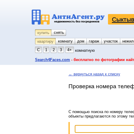
Сыктыв
снять
купить
комнату
койко-место
дом
гараж
участок
нежил
квартиру
С
1
2
3
4+
комнатную
Search4Faces.com
- бесплатно по фотографии най
← вернуться назад к списку
Проверка номера телеф
С помощью поиска по номеру телеф
объекты предлагаются по этому т