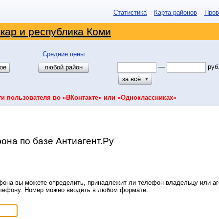
Статистика
Карта районов
Пров
кар и республика Коми
Средние цены
—
руб
ое
любой район
за всё
▼
ти пользователя во «ВКонтакте» или «Одноклассниках»
она по базе Антиагент.Ру
она вы можете определить, принадлежит ли телефон владельцу или аге
елефону. Номер можно вводить в любом формате.