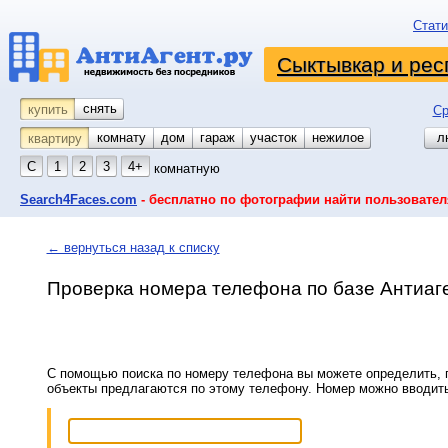
Стати
Сыктывкар и рес
снять
купить
Ср
комнату
койко-место
дом
гараж
участок
нежилое
л
квартиру
С
1
2
3
4+
комнатную
Search4Faces.com
- бесплатно по фотографии найти пользовател
← вернуться назад к списку
Проверка номера телефона по базе Антиаг
С помощью поиска по номеру телефона вы можете определить, п
объекты предлагаются по этому телефону. Номер можно вводит