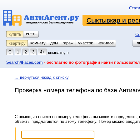
Стати
Сыктывкар и рес
снять
купить
Ср
комнату
койко-место
дом
гараж
участок
нежилое
л
квартиру
С
1
2
3
4+
комнатную
Search4Faces.com
- бесплатно по фотографии найти пользовател
← вернуться назад к списку
Проверка номера телефона по базе Антиаг
С помощью поиска по номеру телефона вы можете определить, п
объекты предлагаются по этому телефону. Номер можно вводит