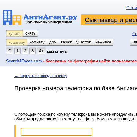
Стати
Сыктывкар и рес
снять
купить
Ср
комнату
койко-место
дом
гараж
участок
нежилое
л
квартиру
С
1
2
3
4+
комнатную
Search4Faces.com
- бесплатно по фотографии найти пользовател
← вернуться назад к списку
Проверка номера телефона по базе Антиаг
С помощью поиска по номеру телефона вы можете определить, п
объекты предлагаются по этому телефону. Номер можно вводит