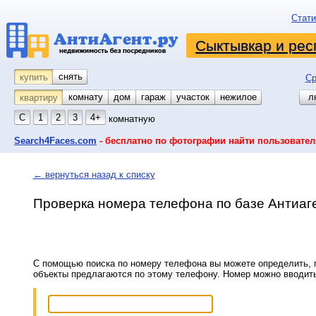
Стати
Сыктывкар и рес
снять
купить
Ср
комнату
койко-место
дом
гараж
участок
нежилое
л
квартиру
С
1
2
3
4+
комнатную
Search4Faces.com
- бесплатно по фотографии найти пользовател
← вернуться назад к списку
Проверка номера телефона по базе Антиаг
С помощью поиска по номеру телефона вы можете определить, п
объекты предлагаются по этому телефону. Номер можно вводит