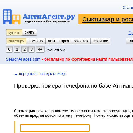
Стати
Сыктывкар и рес
снять
купить
Ср
комнату
койко-место
дом
гараж
участок
нежилое
л
квартиру
С
1
2
3
4+
комнатную
Search4Faces.com
- бесплатно по фотографии найти пользовател
← вернуться назад к списку
Проверка номера телефона по базе Антиаг
С помощью поиска по номеру телефона вы можете определить, п
объекты предлагаются по этому телефону. Номер можно вводит