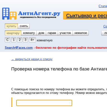
Стати
Сыктывкар и рес
снять
купить
Ср
комнату
койко-место
дом
гараж
участок
нежилое
л
квартиру
С
1
2
3
4+
комнатную
Search4Faces.com
- бесплатно по фотографии найти пользовател
← вернуться назад к списку
Проверка номера телефона по базе Антиаг
С помощью поиска по номеру телефона вы можете определить, п
объекты предлагаются по этому телефону. Номер можно вводит