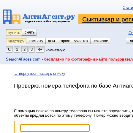
Стати
Сыктывкар и рес
снять
купить
Ср
комнату
койко-место
дом
гараж
участок
нежилое
л
квартиру
С
1
2
3
4+
комнатную
Search4Faces.com
- бесплатно по фотографии найти пользовател
← вернуться назад к списку
Проверка номера телефона по базе Антиаг
С помощью поиска по номеру телефона вы можете определить, п
объекты предлагаются по этому телефону. Номер можно вводит