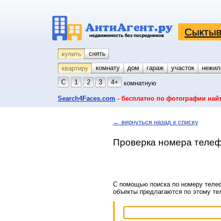
Сыктыв
снять
купить
комнату
койко-место
дом
гараж
участок
нежил
квартиру
С
1
2
3
4+
комнатную
Search4Faces.com
- бесплатно по фотографии най
← вернуться назад к списку
Проверка номера телеф
С помощью поиска по номеру телеф
объекты предлагаются по этому т