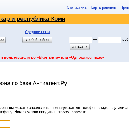
Статистика
Карта районов
Пров
кар и республика Коми
Средние цены
—
руб
ое
любой район
за всё
▼
ти пользователя во «ВКонтакте» или «Одноклассниках»
она по базе Антиагент.Ру
она вы можете определить, принадлежит ли телефон владельцу или аге
елефону. Номер можно вводить в любом формате.