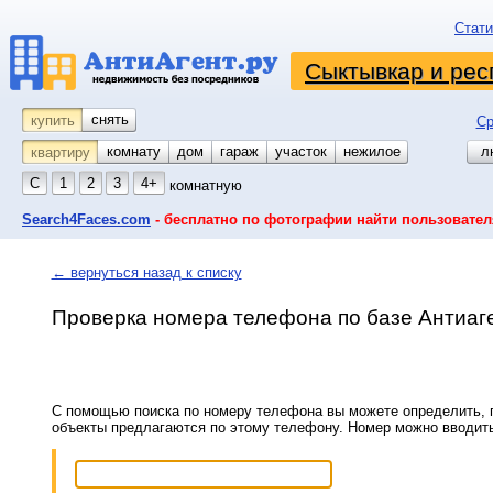
Стати
Сыктывкар и рес
снять
купить
Ср
комнату
койко-место
дом
гараж
участок
нежилое
л
квартиру
С
1
2
3
4+
комнатную
Search4Faces.com
- бесплатно по фотографии найти пользовател
← вернуться назад к списку
Проверка номера телефона по базе Антиаг
С помощью поиска по номеру телефона вы можете определить, п
объекты предлагаются по этому телефону. Номер можно вводит