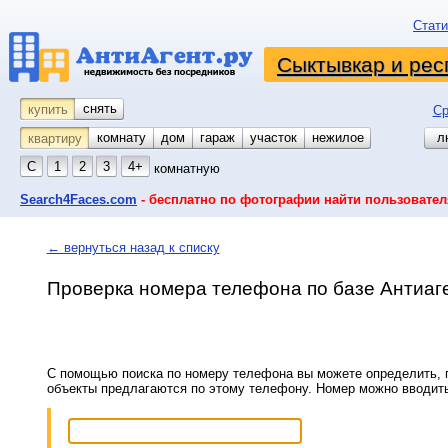
Стати
Сыктывкар и рес
снять
купить
Ср
комнату
койко-место
дом
гараж
участок
нежилое
л
квартиру
С
1
2
3
4+
комнатную
Search4Faces.com
- бесплатно по фотографии найти пользовател
← вернуться назад к списку
Проверка номера телефона по базе Антиаг
С помощью поиска по номеру телефона вы можете определить, п
объекты предлагаются по этому телефону. Номер можно вводит