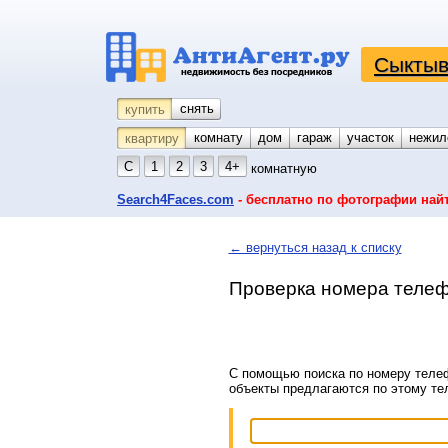
Сыктыв
снять
купить
комнату
койко-место
дом
гараж
участок
нежил
квартиру
С
1
2
3
4+
комнатную
Search4Faces.com
- бесплатно по фотографии най
← вернуться назад к списку
Проверка номера телеф
С помощью поиска по номеру телеф
объекты предлагаются по этому т