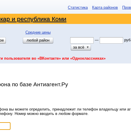
Статистика
Карта районов
Пров
кар и республика Коми
Средние цены
—
руб
ое
любой район
за всё
▼
ти пользователя во «ВКонтакте» или «Одноклассниках»
она по базе Антиагент.Ру
она вы можете определить, принадлежит ли телефон владельцу или аге
елефону. Номер можно вводить в любом формате.