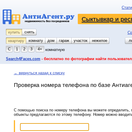
Стати
Сыктывкар и рес
снять
купить
Ср
комнату
койко-место
дом
гараж
участок
нежилое
л
квартиру
С
1
2
3
4+
комнатную
Search4Faces.com
- бесплатно по фотографии найти пользовател
← вернуться назад к списку
Проверка номера телефона по базе Антиаг
С помощью поиска по номеру телефона вы можете определить, п
объекты предлагаются по этому телефону. Номер можно вводит