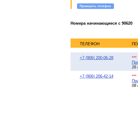
Проверить телефон
Номера начинающиеся с 90620
ТЕЛЕФОН
ПО
+7 (906) 200-06-28
**
Про
16 
+7 (906) 206-42-14
**
Про
08 