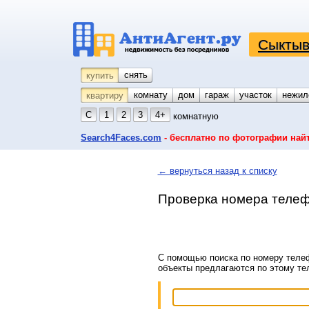
Сыктыв
снять
купить
комнату
койко-место
дом
гараж
участок
нежил
квартиру
С
1
2
3
4+
комнатную
Search4Faces.com
- бесплатно по фотографии най
← вернуться назад к списку
Проверка номера телеф
С помощью поиска по номеру телеф
объекты предлагаются по этому т