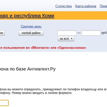
Статистика
Карта районов
Пров
кар и республика Коми
Средние цены
—
руб
ое
любой район
за всё
▼
ти пользователя во «ВКонтакте» или «Одноклассниках»
она по базе Антиагент.Ру
она вы можете определить, принадлежит ли телефон владельцу или аге
елефону. Номер можно вводить в любом формате.