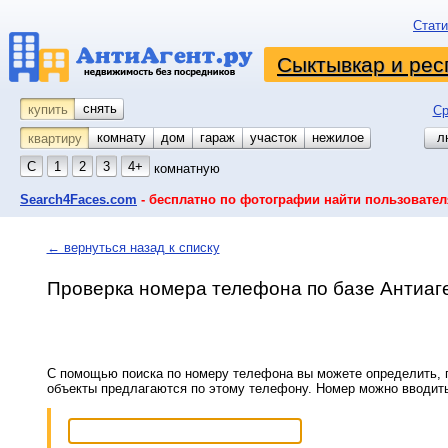
Стати
Сыктывкар и рес
снять
купить
Ср
комнату
койко-место
дом
гараж
участок
нежилое
л
квартиру
С
1
2
3
4+
комнатную
Search4Faces.com
- бесплатно по фотографии найти пользовател
← вернуться назад к списку
Проверка номера телефона по базе Антиаг
С помощью поиска по номеру телефона вы можете определить, п
объекты предлагаются по этому телефону. Номер можно вводит