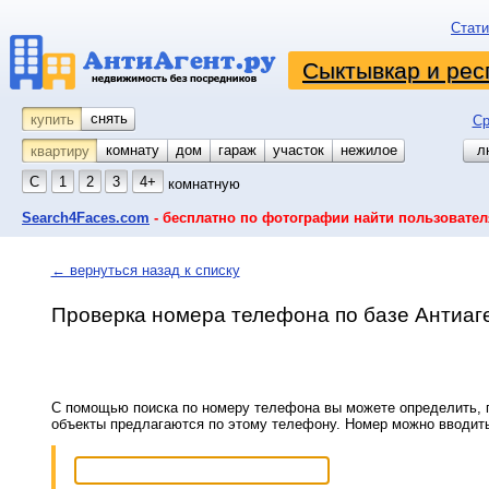
Стати
Сыктывкар и рес
снять
купить
Ср
комнату
койко-место
дом
гараж
участок
нежилое
л
квартиру
С
1
2
3
4+
комнатную
Search4Faces.com
- бесплатно по фотографии найти пользовател
← вернуться назад к списку
Проверка номера телефона по базе Антиаг
С помощью поиска по номеру телефона вы можете определить, п
объекты предлагаются по этому телефону. Номер можно вводит