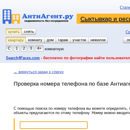
Стати
Сыктывкар и рес
снять
купить
Ср
комнату
койко-место
дом
гараж
участок
нежилое
л
квартиру
С
1
2
3
4+
комнатную
Search4Faces.com
- бесплатно по фотографии найти пользовател
← вернуться назад к списку
Проверка номера телефона по базе Антиаг
С помощью поиска по номеру телефона вы можете определить, п
объекты предлагаются по этому телефону. Номер можно вводит