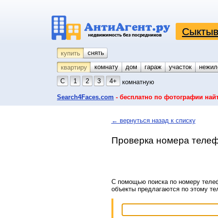
Сыктыв
снять
купить
комнату
койко-место
дом
гараж
участок
нежил
квартиру
С
1
2
3
4+
комнатную
Search4Faces.com
- бесплатно по фотографии най
← вернуться назад к списку
Проверка номера телеф
С помощью поиска по номеру телеф
объекты предлагаются по этому т