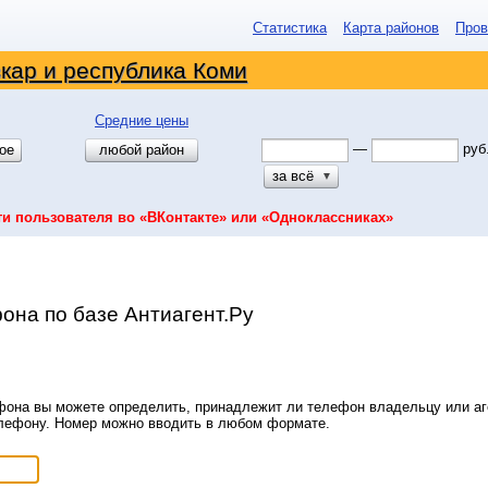
Статистика
Карта районов
Пров
кар и республика Коми
Средние цены
—
руб
ое
любой район
за всё
▼
ти пользователя во «ВКонтакте» или «Одноклассниках»
она по базе Антиагент.Ру
она вы можете определить, принадлежит ли телефон владельцу или аге
елефону. Номер можно вводить в любом формате.