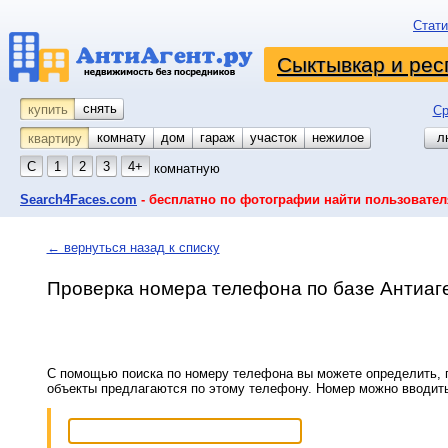
Стати
Сыктывкар и рес
снять
купить
Ср
комнату
койко-место
дом
гараж
участок
нежилое
л
квартиру
С
1
2
3
4+
комнатную
Search4Faces.com
- бесплатно по фотографии найти пользовател
← вернуться назад к списку
Проверка номера телефона по базе Антиаг
С помощью поиска по номеру телефона вы можете определить, п
объекты предлагаются по этому телефону. Номер можно вводит