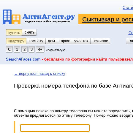
Стати
Сыктывкар и рес
снять
купить
Ср
комнату
койко-место
дом
гараж
участок
нежилое
л
квартиру
С
1
2
3
4+
комнатную
Search4Faces.com
- бесплатно по фотографии найти пользовател
← вернуться назад к списку
Проверка номера телефона по базе Антиаг
С помощью поиска по номеру телефона вы можете определить, п
объекты предлагаются по этому телефону. Номер можно вводит