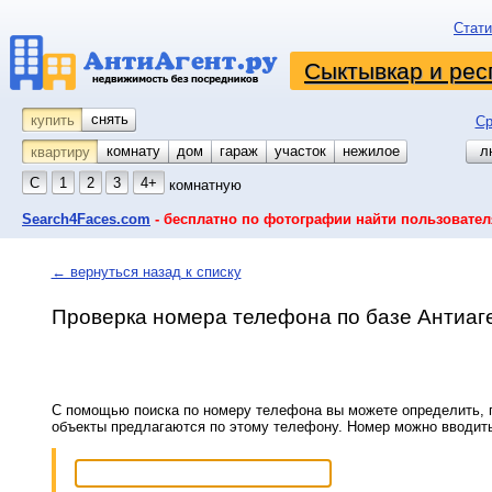
Стати
Сыктывкар и рес
снять
купить
Ср
комнату
койко-место
дом
гараж
участок
нежилое
л
квартиру
С
1
2
3
4+
комнатную
Search4Faces.com
- бесплатно по фотографии найти пользовател
← вернуться назад к списку
Проверка номера телефона по базе Антиаг
С помощью поиска по номеру телефона вы можете определить, п
объекты предлагаются по этому телефону. Номер можно вводит