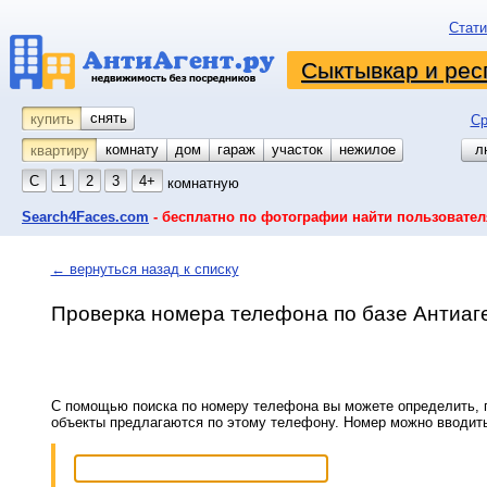
Стати
Сыктывкар и рес
снять
купить
Ср
комнату
койко-место
дом
гараж
участок
нежилое
л
квартиру
С
1
2
3
4+
комнатную
Search4Faces.com
- бесплатно по фотографии найти пользовател
← вернуться назад к списку
Проверка номера телефона по базе Антиаг
С помощью поиска по номеру телефона вы можете определить, п
объекты предлагаются по этому телефону. Номер можно вводит