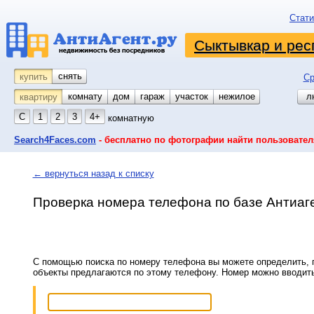
Стати
Сыктывкар и рес
снять
купить
Ср
комнату
койко-место
дом
гараж
участок
нежилое
л
квартиру
С
1
2
3
4+
комнатную
Search4Faces.com
- бесплатно по фотографии найти пользовател
← вернуться назад к списку
Проверка номера телефона по базе Антиаг
С помощью поиска по номеру телефона вы можете определить, п
объекты предлагаются по этому телефону. Номер можно вводит