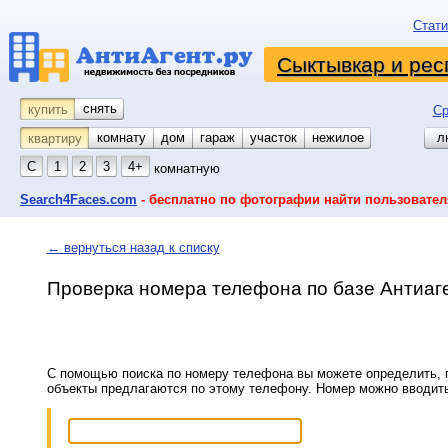
Стати
Сыктывкар и рес
снять
купить
Ср
комнату
койко-место
дом
гараж
участок
нежилое
л
квартиру
С
1
2
3
4+
комнатную
Search4Faces.com
- бесплатно по фотографии найти пользовател
← вернуться назад к списку
Проверка номера телефона по базе Антиаг
С помощью поиска по номеру телефона вы можете определить, п
объекты предлагаются по этому телефону. Номер можно вводит