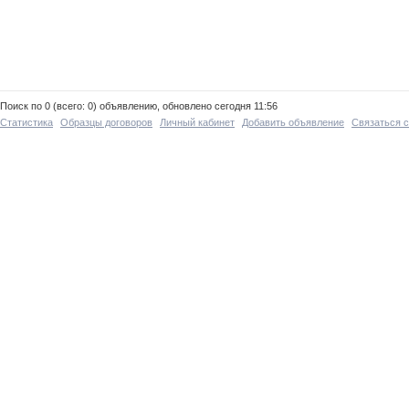
Поиск по 0 (всего: 0) объявлению, обновлено сегодня 11:56
Статистика
Образцы договоров
Личный кабинет
Добавить объявление
Связаться 