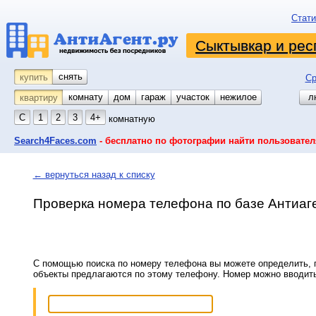
Стати
Сыктывкар и рес
снять
купить
Ср
комнату
койко-место
дом
гараж
участок
нежилое
л
квартиру
С
1
2
3
4+
комнатную
Search4Faces.com
- бесплатно по фотографии найти пользовател
← вернуться назад к списку
Проверка номера телефона по базе Антиаг
С помощью поиска по номеру телефона вы можете определить, п
объекты предлагаются по этому телефону. Номер можно вводит