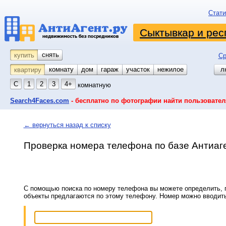
Стати
Сыктывкар и рес
снять
купить
Ср
комнату
койко-место
дом
гараж
участок
нежилое
л
квартиру
С
1
2
3
4+
комнатную
Search4Faces.com
- бесплатно по фотографии найти пользовател
← вернуться назад к списку
Проверка номера телефона по базе Антиаг
С помощью поиска по номеру телефона вы можете определить, п
объекты предлагаются по этому телефону. Номер можно вводит