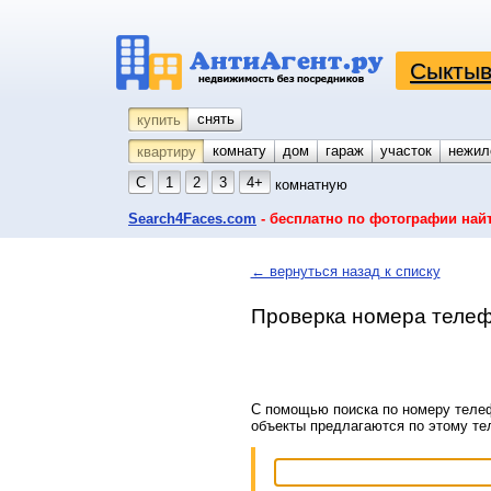
Сыктыв
снять
купить
комнату
койко-место
дом
гараж
участок
нежил
квартиру
С
1
2
3
4+
комнатную
Search4Faces.com
- бесплатно по фотографии най
← вернуться назад к списку
Проверка номера телеф
С помощью поиска по номеру телеф
объекты предлагаются по этому т