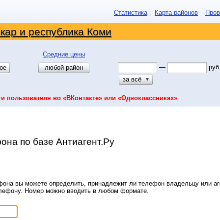
Статистика
Карта районов
Пров
кар и республика Коми
Средние цены
—
руб
ое
любой район
за всё
▼
ти пользователя во «ВКонтакте» или «Одноклассниках»
она по базе Антиагент.Ру
она вы можете определить, принадлежит ли телефон владельцу или аге
елефону. Номер можно вводить в любом формате.