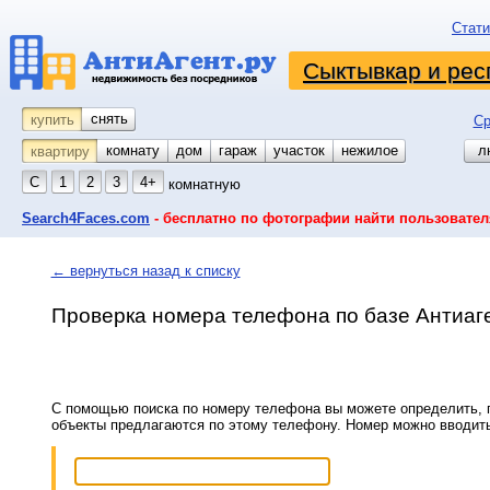
Стати
Сыктывкар и рес
снять
купить
Ср
комнату
койко-место
дом
гараж
участок
нежилое
л
квартиру
С
1
2
3
4+
комнатную
Search4Faces.com
- бесплатно по фотографии найти пользовател
← вернуться назад к списку
Проверка номера телефона по базе Антиаг
С помощью поиска по номеру телефона вы можете определить, п
объекты предлагаются по этому телефону. Номер можно вводит