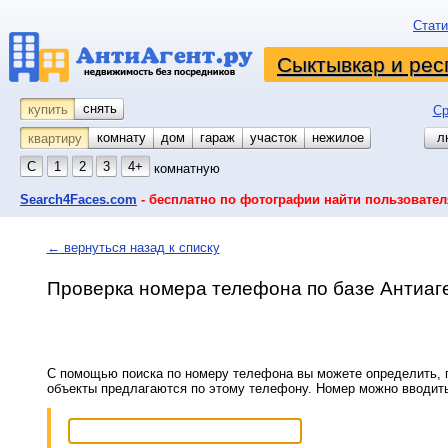
Стати
Сыктывкар и рес
снять
купить
Ср
комнату
койко-место
дом
гараж
участок
нежилое
л
квартиру
С
1
2
3
4+
комнатную
Search4Faces.com
- бесплатно по фотографии найти пользовател
← вернуться назад к списку
Проверка номера телефона по базе Антиаг
С помощью поиска по номеру телефона вы можете определить, п
объекты предлагаются по этому телефону. Номер можно вводит