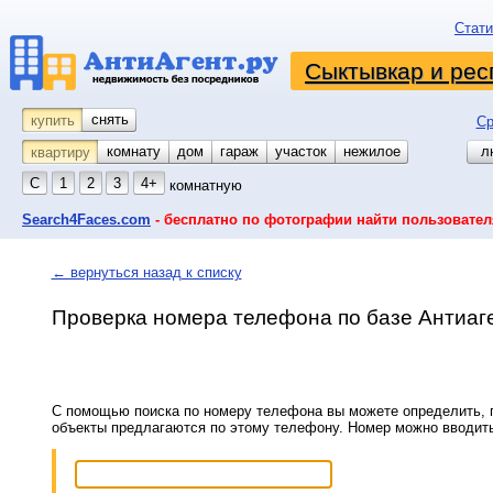
Стати
Сыктывкар и рес
снять
купить
Ср
комнату
койко-место
дом
гараж
участок
нежилое
л
квартиру
С
1
2
3
4+
комнатную
Search4Faces.com
- бесплатно по фотографии найти пользовател
← вернуться назад к списку
Проверка номера телефона по базе Антиаг
С помощью поиска по номеру телефона вы можете определить, п
объекты предлагаются по этому телефону. Номер можно вводит