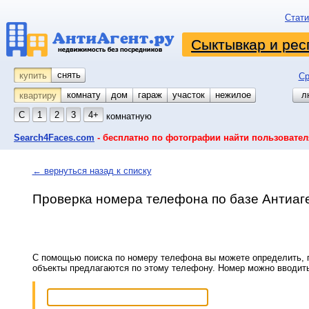
Стати
Сыктывкар и рес
снять
купить
Ср
комнату
койко-место
дом
гараж
участок
нежилое
л
квартиру
С
1
2
3
4+
комнатную
Search4Faces.com
- бесплатно по фотографии найти пользовател
← вернуться назад к списку
Проверка номера телефона по базе Антиаг
С помощью поиска по номеру телефона вы можете определить, п
объекты предлагаются по этому телефону. Номер можно вводит