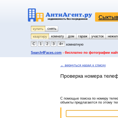
Сыктыв
снять
купить
комнату
койко-место
дом
гараж
участок
нежил
квартиру
С
1
2
3
4+
комнатную
Search4Faces.com
- бесплатно по фотографии най
← вернуться назад к списку
Проверка номера телеф
С помощью поиска по номеру телеф
объекты предлагаются по этому т