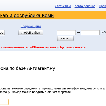
Статистика
Карта районов
Пров
кар и республика Коми
Средние цены
—
руб
ое
любой район
за всё
▼
ти пользователя во «ВКонтакте» или «Одноклассниках»
она по базе Антиагент.Ру
она вы можете определить, принадлежит ли телефон владельцу или аге
елефону. Номер можно вводить в любом формате.