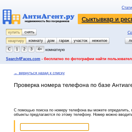
Стати
Сыктывкар и рес
снять
купить
Ср
комнату
койко-место
дом
гараж
участок
нежилое
л
квартиру
С
1
2
3
4+
комнатную
Search4Faces.com
- бесплатно по фотографии найти пользовател
← вернуться назад к списку
Проверка номера телефона по базе Антиаг
С помощью поиска по номеру телефона вы можете определить, п
объекты предлагаются по этому телефону. Номер можно вводит