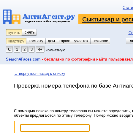
Стати
Сыктывкар и рес
снять
купить
Ср
комнату
койко-место
дом
гараж
участок
нежилое
л
квартиру
С
1
2
3
4+
комнатную
Search4Faces.com
- бесплатно по фотографии найти пользовател
← вернуться назад к списку
Проверка номера телефона по базе Антиаг
С помощью поиска по номеру телефона вы можете определить, п
объекты предлагаются по этому телефону. Номер можно вводит