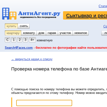
Стати
Сыктывкар и рес
снять
купить
Ср
комнату
койко-место
дом
гараж
участок
нежилое
л
квартиру
С
1
2
3
4+
комнатную
Search4Faces.com
- бесплатно по фотографии найти пользовател
← вернуться назад к списку
Проверка номера телефона по базе Антиаг
С помощью поиска по номеру телефона вы можете определить, п
объекты предлагаются по этому телефону. Номер можно вводит