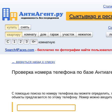
Стати
Сыктывкар и рес
снять
купить
Ср
комнату
койко-место
дом
гараж
участок
нежилое
л
квартиру
С
1
2
3
4+
комнатную
Search4Faces.com
- бесплатно по фотографии найти пользовател
← вернуться назад к списку
Проверка номера телефона по базе Антиаг
С помощью поиска по номеру телефона вы можете определить, п
объекты предлагаются по этому телефону. Номер можно вводит