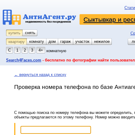
Стати
Сыктывкар и рес
снять
купить
Ср
комнату
койко-место
дом
гараж
участок
нежилое
л
квартиру
С
1
2
3
4+
комнатную
Search4Faces.com
- бесплатно по фотографии найти пользовател
← вернуться назад к списку
Проверка номера телефона по базе Антиаг
С помощью поиска по номеру телефона вы можете определить, п
объекты предлагаются по этому телефону. Номер можно вводит