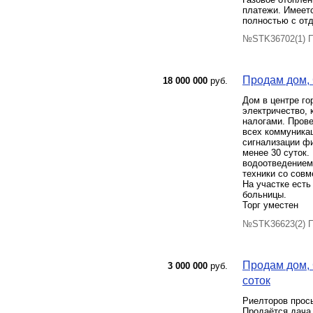
платежи. Имеетс
полностью с от
№STK36702(1) П
Продам дом, 
18 000 000
руб.
Дом в центре го
электричество, 
налогами. Прове
всех коммуникац
сигнализации фи
менее 30 суток.
водоотведением,
техники со совм
На участке есть
больницы.
Торг уместен
№STK36623(2) П
Продам дом, 
3 000 000
руб.
соток
Риелторов прось
Продаётся дача