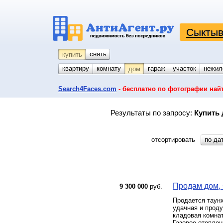
Сыктыв
снять
купить
квартиру
комнату
койко-место
гараж
участок
нежил
дом
Search4Faces.com
- бесплатно по фотографии най
Результаты по запросу:
Купить 
отсортировать
по да
Продам дом, С
9 300 000
руб.
Продается таунх
удачная и проду
кладовая комнат
Газовое отоплен