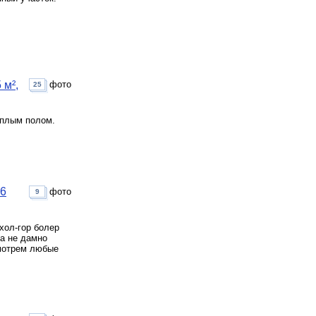
 м²,
фото
25
ёплым полом.
 6
фото
9
хол-гор болер
да не дамно
смотрем любые