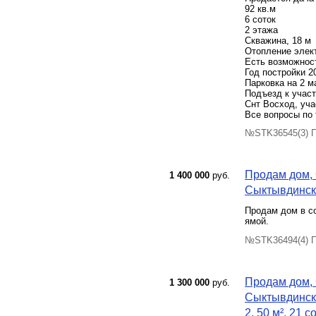
92 кв.м
6 соток
2 этажа
Скважина, 18 м
Отопление элек
Есть возможнос
Год постройки 2
Парковка на 2 
Подъезд к участ
Снт Восход, уча
Все вопросы по
№STK36545(3) П
Продам дом, 
1 400 000
руб.
Сыктывдински
Продам дом в со
ямой.
№STK36494(4) П
Продам дом, 
1 300 000
руб.
Сыктывдинск
2, 50 м², 21 с