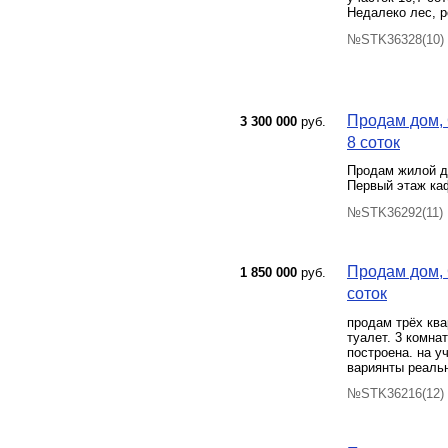
Недалеко лес, р
№STK36328(10) 
Продам дом, 
3 300 000
руб.
8 соток
Продам жилой до
Первый этаж ка
№STK36292(11) 
Продам дом, С
1 850 000
руб.
соток
продам трёх ква
туалет. 3 комна
построена. на у
вариянты реальн
№STK36216(12) 