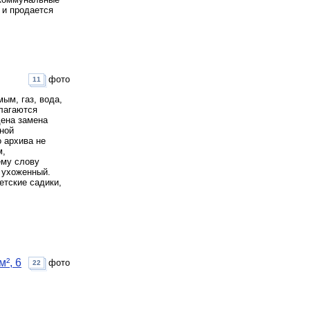
 и продается
фото
11
ым, газ, вода,
благаются
дена замена
рной
 архива не
м,
ему слову
и ухоженный.
етские садики,
², 6
фото
22