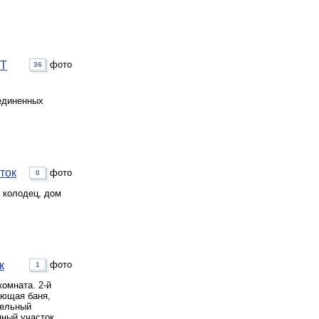
СТ
фото
36
единенных
ток
фото
0
 колодец, дом
к
фото
1
комната. 2-й
ующая баня,
мельный
нный участок.