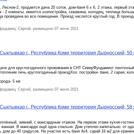
 Лесное-2, продается дача 20 соток, дом-баня 6 х 6, 2 этажа, первый эта
ж - 2 комнаты, имеется хозпостройка, скважина, колодец, теплица больш
а проведена во все помещения. Проезд числится круглый год. В проезд
Г
родавец: Сергей, размещено 07 июня 2021
Сыктывкар г., Республика Коми территория Дырносский, 50 м
даче для круглогодичного проживания в СНТ СеверФундамент ленточный
топление печь.круглогодичный проездХоз. постройки- баня, 2 сарая, ко
орода- 5 км
родавец: Сергей, размещено 07 июня 2021
Сыктывкар г., Республика Коми территория Дырносский, 58 м
плённый, зимний, с мансардным этажом. На первом этаже кухня-гостина
, ванная. В мансарде ещё одна спальня. Дом утеплен капитально: от од
ь дом до 40 градусов. На участке есть баня 4х4, сарай 16 м2 для хранен