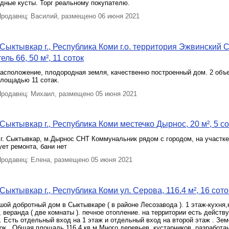
одные кусты. Торг реальному покупателю.
родавец: Василий, размещено 06 июня 2021
Сыктывкар г., Республика Коми г.о. территория Эжвинский 
ль 66, 50 м², 11 соток
асположение, плодородная земля, качественно построенный дом. 2 объ
площадью 11 сотак.
родавец: Михаил, размещено 05 июня 2021
Сыктывкар г., Республика Коми местечко Дырнос, 20 м², 5 со
г. Сыктывкар, м.Дырнос СНТ Коммунальник рядом с городом, на участке
ет ремонта, бани нет
родавец: Елена, размещено 05 июня 2021
ыктывкар г., Республика Коми ул. Серова, 116.4 м², 16 сото
ой добротный дом в Сыктывкаре ( в районе Лесозавода ). 1 этаж-кухня,
, веранда ( две комнаты ). печное отопление. на территории есть действ
. Есть отдельный вход на 1 этаж и отдельный вход на второй этаж . Зе
ток . Общая площадь 116,4 кв.м Много деревьев, кустарников, разработа