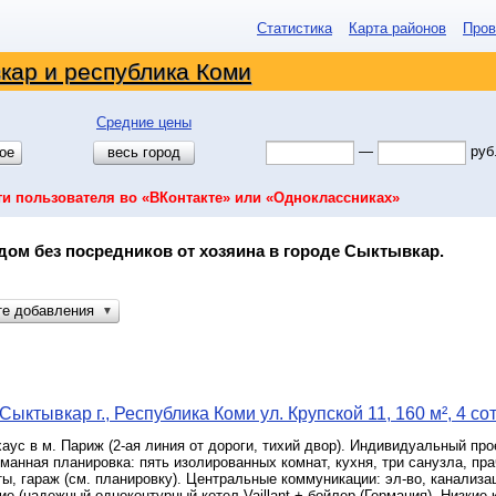
Статистика
Карта районов
Пров
кар и республика Коми
Средние цены
—
руб
ое
весь город
ти пользователя во «ВКонтакте» или «Одноклассниках»
дом без посредников от хозяина в городе Сыктывкар.
те добавления
▼
ыктывкар г., Республика Коми ул. Крупской 11, 160 м², 4 со
аус в м. Париж (2-ая линия от дороги, тихий двор). Индивидуальный про
манная планировка: пять изолированных комнат, кухня, три санузла, пра
ы, гараж (см. планировку). Центральные коммуникации: эл-во, канализац
ие (надежный одноконтурный котел Vaillant + бойлер (Германия). Низки