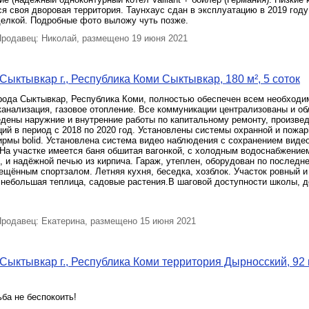
я своя дворовая территория. Таунхаус сдан в эксплуатацию в 2019 году
делкой. Подробные фото выложу чуть позже.
родавец: Николай, размещено 19 июня 2021
Сыктывкар г., Республика Коми Сыктывкар, 180 м², 5 соток
рода Сыктывкар, Республика Коми, полностью обеспечен всем необходим
канализация, газовое отопление. Все коммуникации централизованы и о
дены наружние и внутренние работы по капитальному ремонту, произве
ий в период с 2018 по 2020 год. Установлены системы охранной и пожа
рмы bolid. Установлена система видео наблюдения с сохранением видео
 На участке имеется баня обшитая вагонкой, с холодным водоснабжение
 и надёжной печью из кирпича. Гараж, утеплен, оборудован по последн
ещённым спортзалом. Летняя кухня, беседка, хозблок. Участок ровный 
 небольшая теплица, садовые растения.В шаговой доступности школы, д
родавец: Екатерина, размещено 15 июня 2021
Сыктывкар г., Республика Коми территория Дырносский, 92 м
ба не беспокоить!