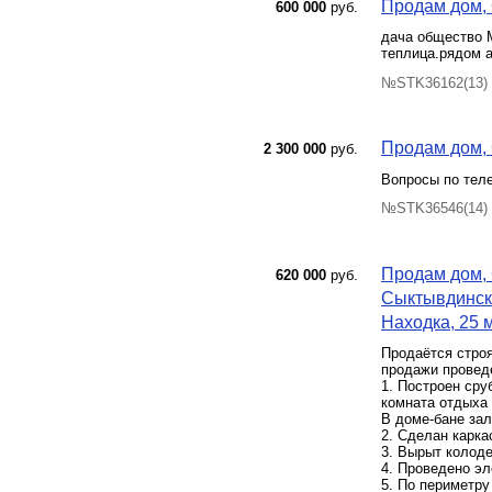
Продам дом, 
600 000
руб.
дача общество М
теплица.рядом а
№STK36162(13) 
Продам дом, 
2 300 000
руб.
Вопросы по теле
№STK36546(14) 
Продам дом, 
620 000
руб.
Сыктывдинск
Находка, 25 м
Продаётся строя
продажи провед
1. Построен сру
комната отдыха 1
В доме-бане зал
2. Сделан карка
3. Вырыт колоде
4. Проведено эл
5. По периметру