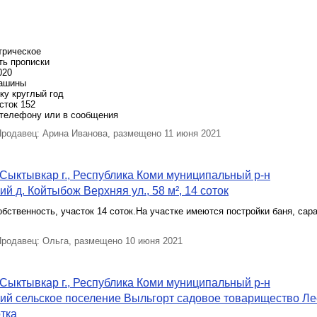
трическое
ть прописки
020
машины
ку круглый год
сток 152
 телефону или в сообщения
родавец: Арина Иванова, размещено 11 июня 2021
Сыктывкар г., Республика Коми муниципальный р-н
й д. Койтыбож Верхняя ул., 58 м², 14 соток
бственность, участок 14 соток.На участке имеются постройки баня, сар
родавец: Ольга, размещено 10 июня 2021
Сыктывкар г., Республика Коми муниципальный р-н
ий сельское поселение Выльгорт садовое товарищество Л
отка