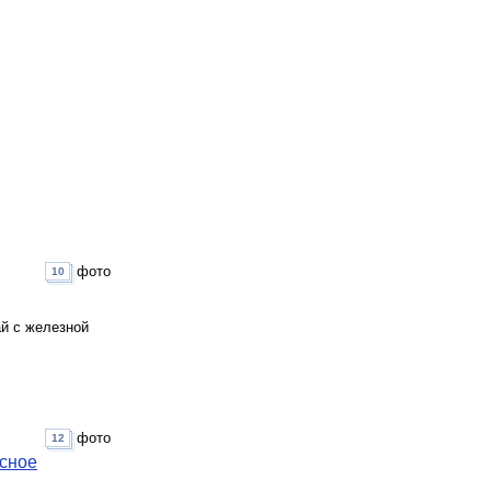
фото
10
ай с железной
фото
12
есное