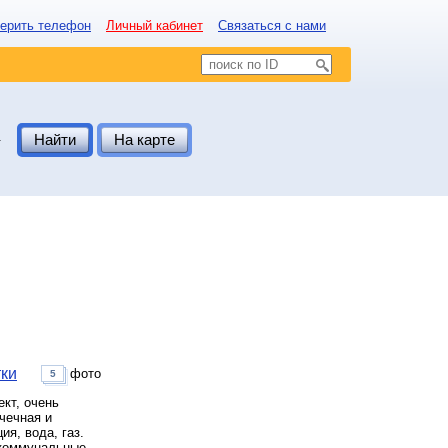
ерить телефон
Личный кабинет
Связаться с нами
.
Найти
На карте
тки
фото
5
ект, очень
чечная и
ия, вода, газ.
е коммунальные