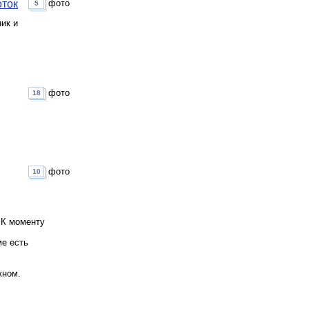
оток
фото
5
ик и
фото
18
фото
10
 К моменту
ме есть
кном.