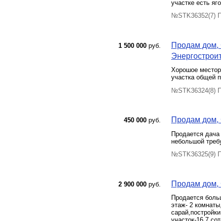
участке есть яг
№STK36352(7) П
Продам дом, 
1 500 000
руб.
Энергостроите
Хорошое местор
участка общей 
№STK36324(8) П
Продам дом, 
450 000
руб.
Продается дача 
небольшой требу
№STK36325(9) П
Продам дом, С
2 900 000
руб.
Продается больш
этаж- 2 комнаты
сарай,постройки
участок-16,7 со