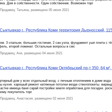
ека. Дом в собственности. Один собственник. Возможен торг
Продавец: Татьяна, размещено 05 июня 2021
Сыктывкар г., Республика Коми территория Дырносский, 115
м. 3 спальни, большая гостиная, 2 сан.узла, фундамент ушп плита с т
фель, второй ломинат. Остальные вопросы в смс
Продавец: Аня, размещено 04 июня 2021
ыктывкар г., Республика Коми Октябрьский пр-т 350, 64 м²,
ртирный дом у всех отдельный вход. с печным отоплением в доме вода 
ты кухня. харошый ремонт натяжные потолки везде стеклопокеты. виран
частке имееца баня сарай постройки земля опработана для посадки. ро
ому покупатель торг.
Продавец: Анастасия, размещено 02 июня 2021