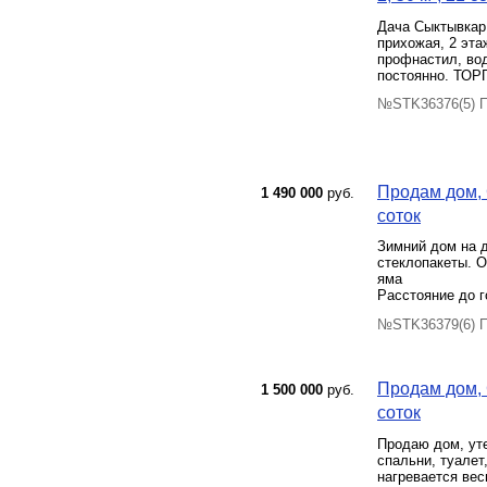
Дача Сыктывкар,
прихожая, 2 эта
профнастил, вод
постоянно. ТОР
№STK36376(5) П
Продам дом, 
1 490 000
руб.
соток
Зимний дом на 
стеклопакеты. О
яма
Расстояние до г
№STK36379(6) П
Продам дом, 
1 500 000
руб.
соток
Продаю дом, уте
спальни, туалет
нагревается вес