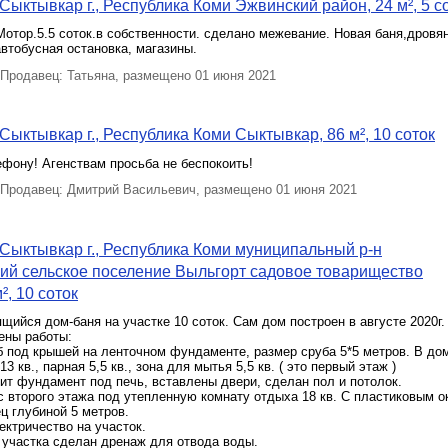
Сыктывкар г., Республика Коми Эжвинский район, 24 м², 5 с
отор.5.5 соток.в собственности. сделано межевание. Новая баня,дровян
втобусная остановка, магазины.
Продавец: Татьяна, размещено 01 июня 2021
Сыктывкар г., Республика Коми Сыктывкар, 86 м², 10 соток
фону! Агенствам просьба не беспокоить!
Продавец: Дмитрий Васильевич, размещено 01 июня 2021
Сыктывкар г., Республика Коми муниципальный р-н
ий сельское поселение Выльгорт садовое товарищество
², 10 соток
щийся дом-баня на участке 10 соток. Сам дом построен в августе 2020г.
ены работы:
б под крышей на ленточном фундаменте, размер сруба 5*5 метров. В до
3 кв., парная 5,5 кв., зона для мытья 5,5 кв. ( это первый этаж )
ит фундамент под печь, вставлены двери, сделан пол и потолок.
с второго этажа под утепленную комнату отдыха 18 кв. С пластиковым о
ц глубиной 5 метров.
ектричество на участок.
 участка сделан дренаж для отвода воды.