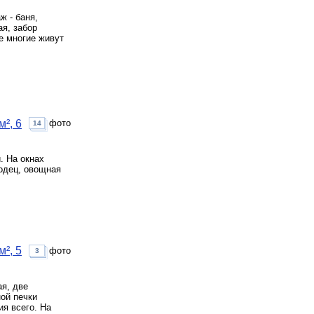
ж - баня,
ая, забор
е многие живут
², 6
фото
14
. На окнах
лодец, овощная
², 5
фото
3
я, две
ной печки
ия всего. На