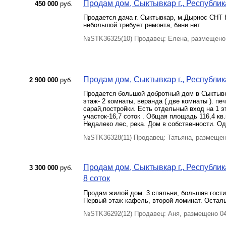
Продам дом, Сыктывкар г., Республика
450 000
руб.
Продается дача г. Сыктывкар, м.Дырнос СНТ 
небольшой требует ремонта, бани нет
№STK36325(10) Продавец: Елена, размещено
Продам дом, Сыктывкар г., Республика
2 900 000
руб.
Продается большой добротный дом в Сыктывкар
этаж- 2 комнаты, веранда ( две комнаты ). п
сарай,постройки. Есть отдельный вход на 1 
участок-16,7 соток . Общая площадь 116,4 кв
Недалеко лес, река. Дом в собственности. О
№STK36328(11) Продавец: Татьяна, размещен
Продам дом, Сыктывкар г., Республик
3 300 000
руб.
8 соток
Продам жилой дом. 3 спальни, большая гости
Первый этаж кафель, второй ломинат. Остал
№STK36292(12) Продавец: Аня, размещено 04