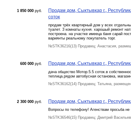
Продам дом, Сыктывкар г., Республика
1 850 000
руб.
соток
продам трёх квартирный дом у всех отдельны
туалет. 3 комнаты кухня. харошый ремонт на
построена. на участке имееца баня сарай по
вариянты реальному покупатель торг.
№STK36216(13) Продавец: Анастасия, размещ
Продам дом, Сыктывкар г., Республик
600 000
руб.
дача общество Мотор.5.5 соток.в собственно
теплица.рядом автобусная остановка, магази
№STK36162(14) Продавец: Татьяна, размещен
Продам дом, Сыктывкар г., Республик
2 300 000
руб.
Вопросы по телефону! Агенствам просьба не 
№STK36546(15) Продавец: Дмитрий Васильев