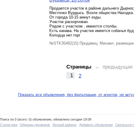
Продается участок в районе дальнего Дырноса
Месточко Вурдысь. Возле общества Находка.
От города 10-15 минут езды.
Участок раскорчован.
Рядом с участком , имеются столбы.
Есть канава. На участке имеется собачья буд
Колодца нет.торг
№STK35492(15) Продавец: Михаил, размещен
Страницы
← предыдущая
1
2
Показать все объявления, без фильтрации, от агентов, не акт
Поиск по 0 (всего: 0) объявлению, обновлено сегодня 19:09
Статистика
Образцы договоров
Личный кабинет
Добавить объявление
Связаться 