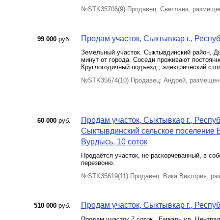
№STK35706(9) Продавец: Светлана, размещен
Продам участок, Сыктывкар г., Респу
99 000
руб.
Земельный участок. Сыктывдинский район, Ды
минут от города. Соседи проживают постоянн
Круглогодичный подъезд , электрический стол
№STK35674(10) Продавец: Андрей, размещен
Продам участок, Сыктывкар г., Респ
60 000
руб.
Сыктывдинский сельское поселение 
Вурдысь, 10 соток
Продаётся участок, не раскорчеванный, в соб
перезвоню.
№STK35619(11) Продавец: Вика Виктория, ра
Продам участок, Сыктывкар г., Респуб
510 000
руб.
Продам участок 7 соток , Емваль ул. Централ