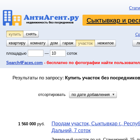
Стати
Сыктывкар и рес
снять
купить
Ср
квартиру
комнату
койко-место
дом
гараж
нежилое
л
участок
площадью
—
соток
Search4Faces.com
- бесплатно по фотографии найти пользовател
Результаты по запросу:
Купить участок без посредников
отсортировать
по дате добавления
▼
Продам участок, Сыктывкар г., Респу
1 560 000
руб.
Дальний, 7 соток
Земельный участок по ул. Станционной, 15, п