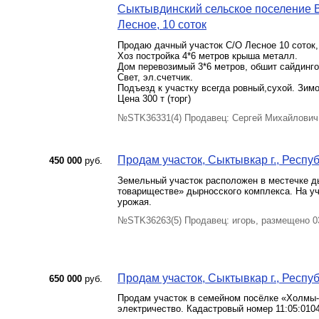
Сыктывдинский сельское поселение 
Лесное, 10 соток
Продаю дачный участок С/О Лесное 10 соток, 
Хоз постройка 4*6 метров крыша металл.
Дом перевозимый 3*6 метров, обшит сайдинг
Свет, эл.счетчик.
Подъезд к участку всегда ровный,сухой. Зимо
Цена 300 т (торг)
№STK36331(4) Продавец: Сергей Михайлович 
Продам участок, Сыктывкар г., Респу
450 000
руб.
Земельный участок расположен в местечке д
товариществе» дырносского комплекса. На у
урожая.
№STK36263(5) Продавец: игорь, размещено 0
Продам участок, Сыктывкар г., Респуб
650 000
руб.
Продам участок в семейном посёлке «Холмы-2
электричество. Кадастровый номер 11:05:0104