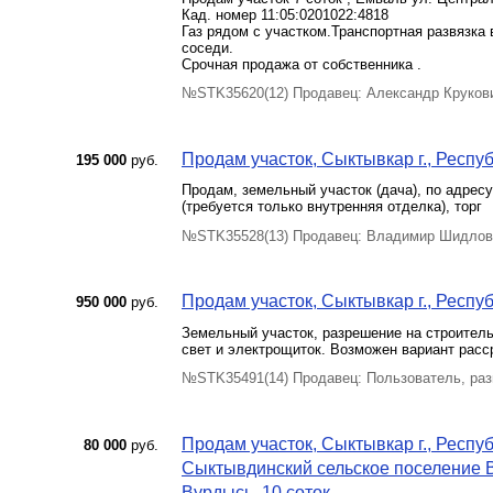
Кад. номер 11:05:0201022:4818
Газ рядом с участком.Транспортная развязка 
соседи.
Срочная продажа от собственника .
№STK35620(12) Продавец: Александр Крукови
Продам участок, Сыктывкар г., Респу
195 000
руб.
Продам, земельный участок (дача), по адресу 
(требуется только внутренняя отделка), торг
№STK35528(13) Продавец: Владимир Шидловс
Продам участок, Сыктывкар г., Респуб
950 000
руб.
Земельный участок, разрешение на строитель
свет и электрощиток. Возможен вариант расс
№STK35491(14) Продавец: Пользователь, раз
Продам участок, Сыктывкар г., Респ
80 000
руб.
Сыктывдинский сельское поселение 
Вурдысь, 10 соток