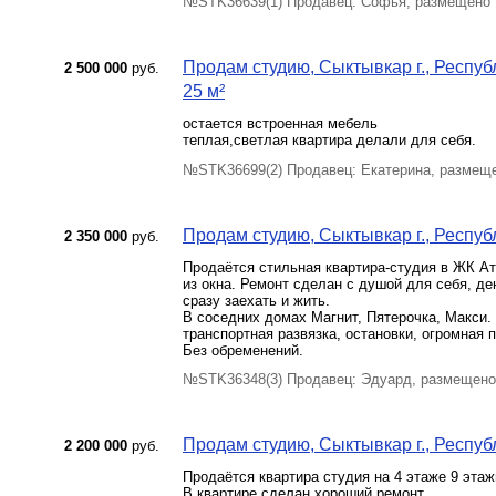
№STK36639(1) Продавец: Софья, размещено 
Продам студию, Сыктывкар г., Респуб
2 500 000
руб.
25 м²
остается встроенная мебель
теплая,светлая квартира делали для себя.
№STK36699(2) Продавец: Екатерина, размеще
Продам студию, Сыктывкар г., Республ
2 350 000
руб.
Продаётся стильная квартира-студия в ЖК Ат
из окна. Ремонт сделан с душой для себя, де
сразу заехать и жить.
В соседних домах Магнит, Пятерочка, Макси.
транспортная развязка, остановки, огромная п
Без обременений.
№STK36348(3) Продавец: Эдуард, размещено
Продам студию, Сыктывкар г., Республ
2 200 000
руб.
Продаётся квартира студия на 4 этаже 9 этаж
В квартире сделан хороший ремонт.