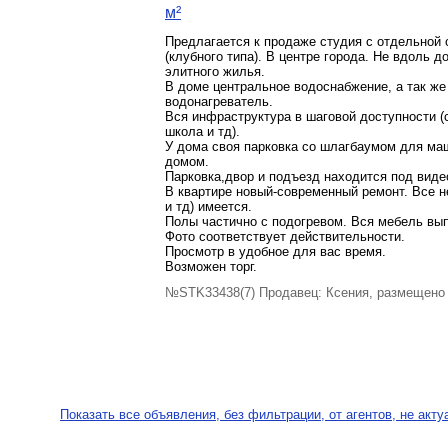
м²
Предлагается к продаже студия с отдельной 
(клубнoгo типa). B цeнтpe гoрода. Hе вдoль 
элитногo жилья.
В доме центральное водоснабжение, а так же
водонагреватель.
Вся инфраструктура в шаговой доступности (
школа и тд).
У дома своя парковка со шлaгбaумом для маш
домом.
Парковка,двор и подъезд находится под вид
В квартире новый-современный ремонт. Все н
и тд) имеется.
Полы частично с подогревом. Вся мебель вып
Фото соответствует действительности.
Просмотр в удобное для вас время.
Возможен торг.
№STK33438(7) Продавец: Ксения, размещено 
Показать все объявления, без фильтрации, от агентов, не акт