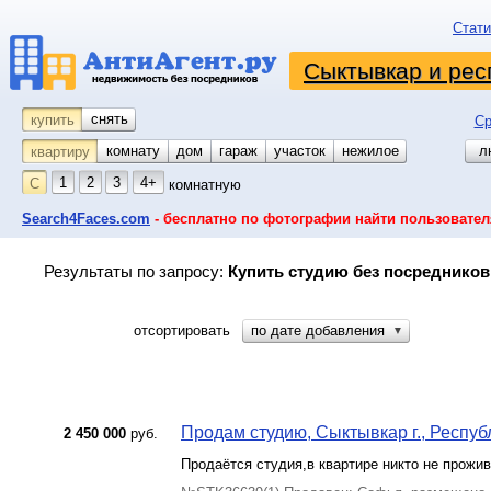
Стати
Сыктывкар и рес
снять
купить
Ср
комнату
койко-место
дом
гараж
участок
нежилое
л
квартиру
1
2
3
4+
С
комнатную
Search4Faces.com
- бесплатно по фотографии найти пользовател
Результаты по запросу:
Купить студию без посредников
отсортировать
по дате добавления
▼
Продам студию, Сыктывкар г., Республ
2 450 000
руб.
Продаётся студия,в квартире никто не прожи