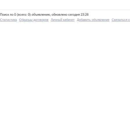
Поиск по 0 (всего: 0) объявлению, обновлено сегодня 23:28
Статистика
Образцы договоров
Личный кабинет
Добавить объявление
Связаться 