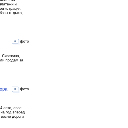
платежи и
регистрация.
 базы отдыха,
фото
0
. Скважина,
Или продам за
ора,
фото
0
4 авто, свое
 на год вперёд
 возле дороги