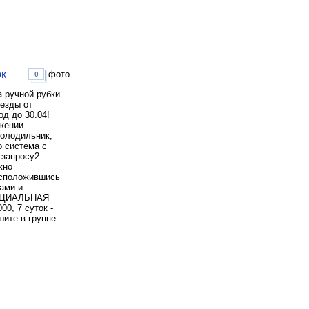
ок
фото
0
 ручной рубки
 езды от
д до 30.04!
яжении
холодильник,
о система с
 запросу2
жно
асположившись
ами и
СПЕЦИАЛЬНАЯ
00, 7 суток -
шите в группе