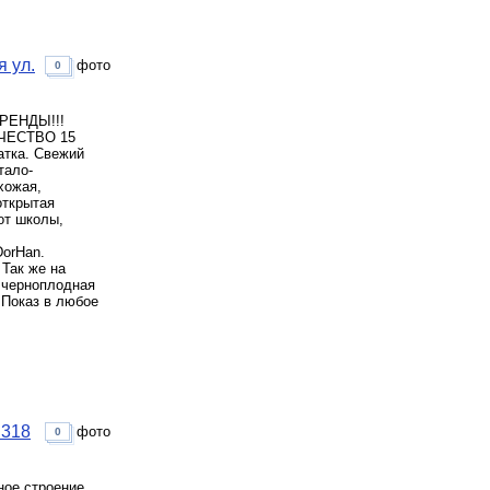
 ул.
фото
0
АРЕНДЫ!!!
ИЧЕСТВО 15
тка. Свежий
тало-
хожая,
открытая
от школы,
DorHan.
Так же на
, черноплодная
 Показ в любое
 318
фото
0
ное строение,