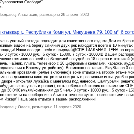
Суворовская Слобода\".
м:
родавец: Анастасия, размещено 28 апреля 2020
тывкар г., Республика Коми ул. Микушева 79, 100 м², 6 сот
чень уютный коттедж подходит для качественного отдыха.Дом из бревна
асивым видом на берегу слияния двух рек находится всего в 10 минутах
лощади! Наши соседи - небо и природа)))!СПЕЦИАЛЬНАЯ ЦЕНА на перио
- 3 суток - 10000 руб., 5 суток - 15000, 7 суток - 18000!В Вашем распор
ушеваягостиная со всей необходимой посудой на 18 персон и техникой (
ечь, чайник, плита, телевизор с 20 цифровыми каналами, караоке, ауди
дключения к Вашему устройству). Возможно поставить PlayStation 3 по
пальными кроватями (белье включено)в зоне отдыха на втором этаже мо
ьмы на домашнем кинотеатре или поиграть в различные игры, удобно р
 дворе - открытая лужайка с мангалом под навесом, шампурами, решетк
 забудьте взять уголь и розжиг), есть небольшой столик со скамьями.
о 30.04!Семьям/компаниям до 5 чел.- 3 суток - 10000 руб., 5 суток - 150
не ответили на сообщение в Авито в течении суток - позвоните или напи
ом Изкар\"Наша база отдыха в вашем распоряжении!
родавец: Олеся, размещено 11 апреля 2020