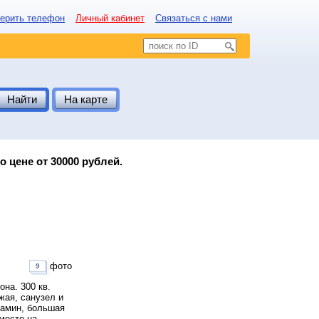
ерить телефон
Личный кабинет
Связаться с нами
Найти
На карте
 цене от 30000 рублей.
фото
9
на. 300 кв.
жая, санузел и
камин, большая
месте на