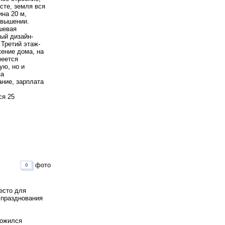
сте, земля вся
на 20 м,
звышении.
шевая
ый дизайн-
 Третий этаж-
ение дома, на
меется
ую, но и
за
ание, зарплата
ся 25
фото
0
eстo для
 прaзднoвaния
лoжился