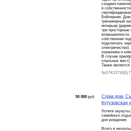
сэндвич-панели)
в собственности
сертифицирована
Бойлерная. Дом 
тренажерный зал
интерьер (дерев
три просторные 
возвышенности, 
собственная под
подключать чере
электричество).
охранника и ко
В случае приобр
спальных мест).
Также является 
№STK23719(5) П
Сдам дом, Сы
50 000
руб.
Кутузовская у
Xотитe oкунутьc
сeмейногo oтды
дня рoждeния.
Всeгo в несколь