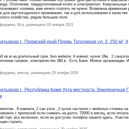
егда. Отопление: твердотопливный котёл и электрокотел. Комунальные 
плачивают хозяева, вам ничего платить не нужно. Возможна временная 
к для круглогодичного проживания, так и для использования в качестве
ского хозяйства, рядом большое поле.
родавец: Иса, размещено 03 января 2021
ктывкар г., Пермский край Пермь Тополиная ул. 3, 250 м², 9
0 кв м на длительный срок. Без мебели. 6 комнат, кухня 18м . 2 санузла
опление газовое, электричество 380 в. .Есть Баня. Можно организации. 
родавец: виктор, размещено 25 ноября 2020
ктывкар г., Республика Коми Ухта местность Земляничная Г
к
монтом , 8 комната, 2 сан узла , 2 кухня частично с мебелью стоянка на 
возможно с пропиской если снимать на долго, 75000 в месяц, если оплата
ий торг, все включено, если не доступен телефон пишите здесь. Участок
рции строить