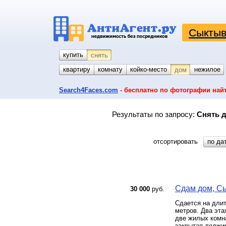
Сыктыв
купить
снять
квартиру
комнату
койко-место
гараж
участок
нежилое
дом
Search4Faces.com
- бесплатно по фотографии най
Результаты по запросу:
Снять д
отсортировать
по да
Сдам дом, Сы
30 000
руб.
Сдается на длит
метров. Два эта
две жилых комна
закрытая лоджия