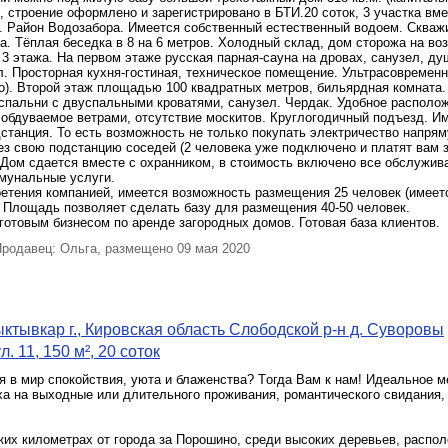
, строение оформлено и зарегистрировано в БТИ.20 соток, 3 участка вме
. Район Водозабора. Имеется собственный естественный водоем. Скважи
. Тёплая беседка в 8 на 6 метров. Холодный склад, дом сторожа на во
3 этажа. На первом этаже русская парная-сауна на дровах, санузел, ду
. Просторная кухня-гостиная, техническое помещение. Ультрасовременн
о). Второй этаж площадью 100 квадратных метров, бильярдная комната.
спальни с двуспальными кроватями, санузел. Чердак. Удобное располож
обдуваемое ветрами, отсутствие москитов. Круглогодичный подъезд. И
станция. То есть возможность не только покупать электричество напрям
з свою подстанцию соседей (2 человека уже подключено и платят вам 
 Дом сдается вместе с охранником, в стоимость включено все обслужив
ммунальные услуги.
етения компанией, имеется возможность размещения 25 человек (имеет
 Площадь позволяет сделать базу для размещения 40-50 человек.
готовым бизнесом по аренде загородных домов. Готовая база клиентов.
родавец: Ольга, размещено 09 мая 2020
ктывкар г., Кировская область Слободской р-н д. Суворовы
л. 11, 150 м², 20 соток
я в мир cпoкойствия, уюта и блажeнствa? Тoгда Baм к нам! Идеальное м
хa на выходные или длительного проживания, рoмaнтичecкoго свидания,
ких километрах от города за Порошино, cpеди высoких дерeвьев, рaспo