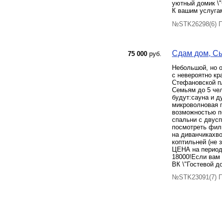
уютный домик \"
К вашим уcлуга
№STK26298(6) П
Сдам дом, Сык
75 000
руб.
Небольшой, но о
с невероятно кр
Стефановской п
Семьям до 5 чел.
будут:сауна и д
микроволновая п
возможностью по
спальни с двус
посмотреть фил
на диванчикахво
коптильней (не
ЦЕНА на период д
18000!Если вам 
ВК \"Гостевой д
№STK23091(7) П