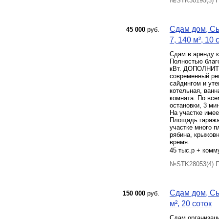
№STK30195(3) Пр
Сдам дом, Сы
45 000
руб.
7, 140 м², 10 
Сдам в аренду 
Полностью бла
кВт. ДОПОЛНИТЕ
современный рем
сайдингом и уте
котельная, ванн
комната. По все
остановки, 3 ми
На участке имее
Площадь гаража 
участке много п
рябина, крыжовн
время.
45 тыс.р + комм
№STK28053(4) П
Сдам дом, Сы
150 000
руб.
м², 20 соток
Сдам организаци