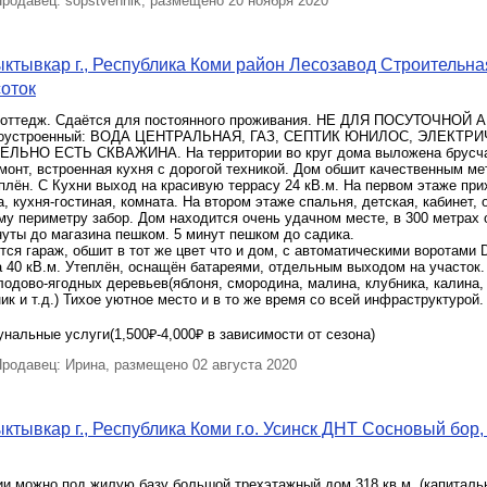
одавец: sopstvennik, размещено 20 ноября 2020
ктывкар г., Республика Коми район Лесозавод Строительная
соток
коттедж. Сдаётся для постоянного проживания. НЕ ДЛЯ ПОСУТОЧНОЙ 
гоустроенный: ВОДА ЦЕНТРАЛЬНАЯ, ГАЗ, СЕПТИК ЮНИЛОС, ЭЛЕКТР
ЛЬНО ЕСТЬ СКВАЖИНА. На территории во круг дома выложена брусча
онт, встроенная кухня с дорогой техникой. Дом обшит качественным ме
плён. С Кухни выход на красивую террасу 24 кВ.м. На первом этаже при
а, кухня-гостиная, комната. На втором этаже спальня, детская, кабинет, 
му периметру забор. Дом находится очень удачном месте, в 300 метрах 
нуты до магазина пешком. 5 минут пешком до садика.
тся гараж, обшит в тот же цвет что и дом, с автоматическими воротами 
40 кВ.м. Утеплён, оснащён батареями, отдельным выходом на участок. 
лодово-ягодных деревьев(яблоня, смородина, малина, клубника, калина
ик и т.д.) Тихое уютное место и в то же время со всей инфраструктурой.
унальные услуги(1,500₽-4,000₽ в зависимости от сезона)
родавец: Ирина, размещено 02 августа 2020
ктывкар г., Республика Коми г.о. Усинск ДНТ Сосновый бор,
и можно под жилую базу большой трехэтажный дом 318 кв.м. (капиталь