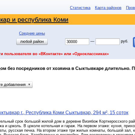
Статистика
Карта районов
Пров
кар и республика Коми
Средние цены
—
руб.
любой район
ти пользователя во «ВКонтакте» или «Одноклассниках»
ом без посредников от хозяина в Сыктывкаре длительно. По
те добавления
▼
ктывкар г., Республика Коми Сыктывкар, 294 м², 15 соток
ельный срок большой жилой дом в деревне Визябож Корткеросского райо
жа и цоколь. В цоколе котельная и гараж. На первом этаже: кухня, прихо
ты, русская печка. На втором этаже три жилых комнаты, большой зал, 
. Русская баня. Хозяйственные постройки. Дом расположен в красивом 