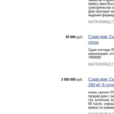
берегу реки Выч
электричество о
Дом проходит ка
ведения фермер
№STK31090(1) П
Сдам дом, Сы
55 000
руб.
соток
Сдам коттедж 25
канализация, от
7000000
№STK30206(2) П
Сдам дом, Сы
3 950 000
руб.
260 м², 6 сото
очень срочно !!!!
продам дом с ре
газ. котелное, 
60 тысяч. хорош
можно по комме