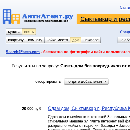
Стати
Сыктывкар и рес
купить
снять
Сред
квартиру
комнату
койко-место
гараж
участок
нежилое
любо
дом
Search4Faces.com
- бесплатно по фотографии найти пользовател
Результаты по запросу:
Снять дом без посредников от 
отсортировать
по дате добавления
▼
Сдам дом, Сыктывкар г., Республика К
20 000
руб.
Сдаю дом с мебелью и техникой 3 спальных м
стиральная машина эл плита интернет вай фа
раздельно мойка от парилки, беседка +Валье
метров колонка с водой. Просьба риэлторов н