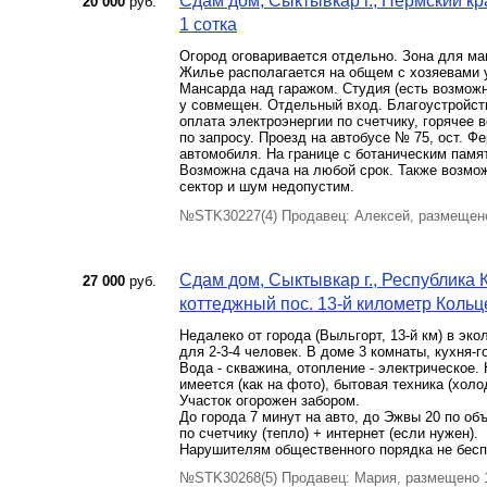
Сдам дом, Сыктывкар г., Пермский кра
20 000
руб.
1 сотка
Огород оговаривается отдельно. Зона для ма
Жилье располагается на общем с хозяевами 
Мансарда над гаражом. Студия (есть возможно
у совмещен. Отдельный вход. Благоустройство
оплата электроэнергии по счетчику, горячее
по запросу. Проезд на автобусе № 75, ост. Ф
автомобиля. На границе с ботаническим памя
Возможна сдача на любой срок. Также возмож
сектор и шум недопустим.
№STK30227(4) Продавец: Алексей, размещено
Сдам дом, Сыктывкар г., Республика 
27 000
руб.
коттеджный пос. 13-й километр Кольцев
Недалеко от города (Выльгорт, 13-й км) в эк
для 2-3-4 человек. В доме 3 комнаты, кухня-г
Вода - скважина, отопление - электрическое.
имеется (как на фото), бытовая техника (хол
Участок огорожен забором.
До города 7 минут на авто, до Эжвы 20 по об
по счетчику (тепло) + интернет (если нужен).
Нарушителям общественного порядка не бесп
№STK30268(5) Продавец: Мария, размещено 1