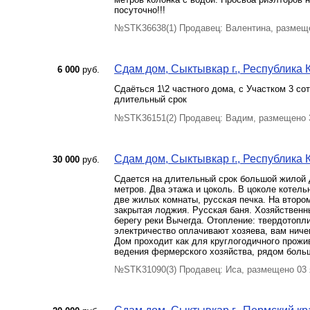
посуточно!!!
№STK36638(1) Продавец: Валентина, размещ
Сдам дом, Сыктывкар г., Республика Ко
6 000
руб.
Сдаёться 1\2 частного дома, с Участком 3 со
длительный срок
№STK36151(2) Продавец: Вадим, размещено 
Сдам дом, Сыктывкар г., Республика 
30 000
руб.
Сдается на длительный срок большой жилой д
метров. Два этажа и цоколь. В цоколе котель
две жилых комнаты, русская печка. На второ
закрытая лоджия. Русская баня. Хозяйственн
берегу реки Вычегда. Отопление: твердотопл
электричество оплачивают хозяева, вам ниче
Дом проходит как для круглогодичного прожив
ведения фермерского хозяйства, рядом боль
№STK31090(3) Продавец: Иса, размещено 03 