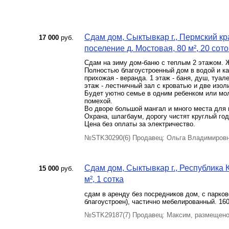
Сдам дом, Сыктывкар г., Пермский к
17 000
руб.
поселение д. Мостовая, 80 м², 20 сото
Сдам на зиму дом-баню с теплым 2 этажом. Ж
Полностью благоустроенный дом в водой и ка
прихожая - веранда. 1 этаж - баня, душ, туал
этаж - лестничный зал с кроватью и две изол
Будет уютно семье в одним ребенком или мо
помехой.
Во дворе большой мангал и много места для п
Охрана, шлагбаум, дорогу чистят круглый год
Цена без оплаты за электричество.
№STK30290(6) Продавец: Ольга Владимировн
Сдам дом, Сыктывкар г., Республика 
15 000
руб.
м², 1 сотка
сдам в аренду без посредников дом, с парко
благоустроен), частично мебелированный. 160
№STK29187(7) Продавец: Максим, размещено 