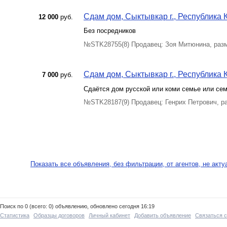
Сдам дом, Сыктывкар г., Республика К
12 000
руб.
Без посредников
№STK28755(8) Продавец: Зоя Митюнина, разм
Сдам дом, Сыктывкар г., Республика К
7 000
руб.
Сдаётся дом русской или коми семье или сем
№STK28187(9) Продавец: Генрих Петрович, р
Показать все объявления, без фильтрации, от агентов, не акт
Поиск по 0 (всего: 0) объявлению, обновлено сегодня 16:19
Статистика
Образцы договоров
Личный кабинет
Добавить объявление
Связаться 